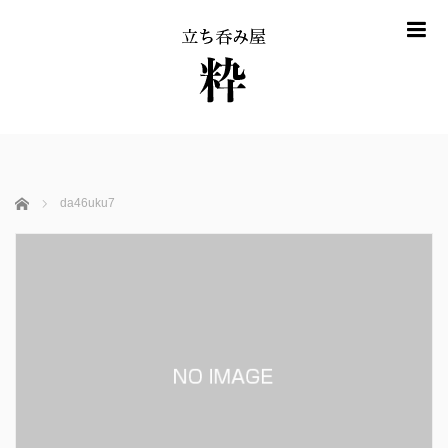
m
ホーム
da46uku7